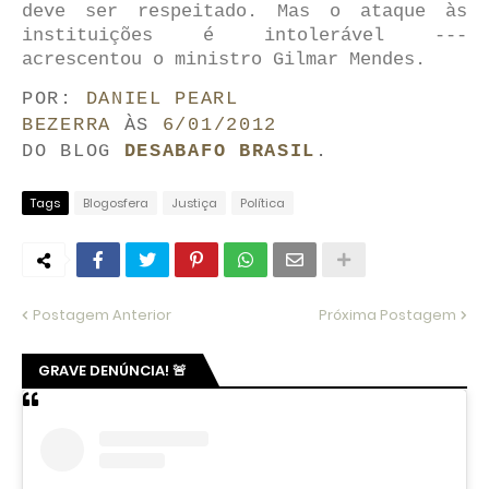
deve ser respeitado. Mas o ataque às
instituições é intolerável ---
acrescentou o ministro Gilmar Mendes.
POR:
DANIEL PEARL
BEZERRA
ÀS
6/01/2012
DO BLOG
DESABAFO BRASIL
.
Tags
Blogosfera
Justiça
Política
Postagem Anterior
Próxima Postagem
GRAVE DENÚNCIA! 🚨