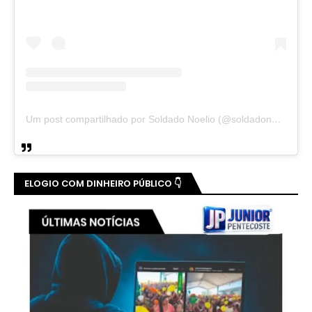
Um post compartilhado por Soldado Noelio (@soldadonoelio)
ELOGIO COM DINHEIRO PÚBLICO 👇