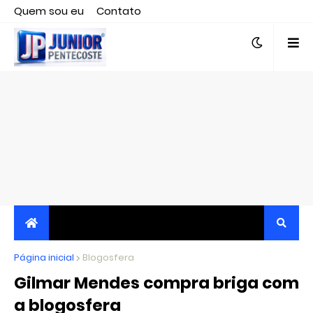
Quem sou eu
Contato
Editor responsável, jornalista Clovis Almeida.
Página inicial
JORNALISMO INDEPENDENTE, TRANSPARENTE E
Blogosfera
Gilmar Mendes compra briga com
CRÍTICO
a blogosfera