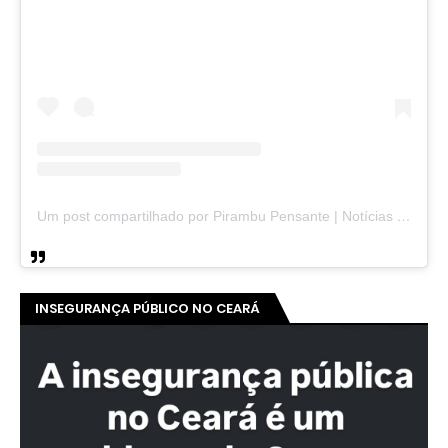
Um post compartilhado por Pirambu Pensante | Notícias & Entretenimento (@pirambupensante)
INSEGURANÇA PÚBLICO NO CEARÁ