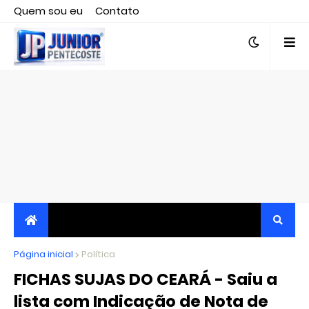
Quem sou eu
Contato
Editor responsável, jornalista Clovis Almeida.
Página inicial
JORNALISMO INDEPENDENTE, TRANSPARENTE E
Política
FICHAS SUJAS DO CEARÁ - Saiu a
CRÍTICO
lista com Indicação de Nota de