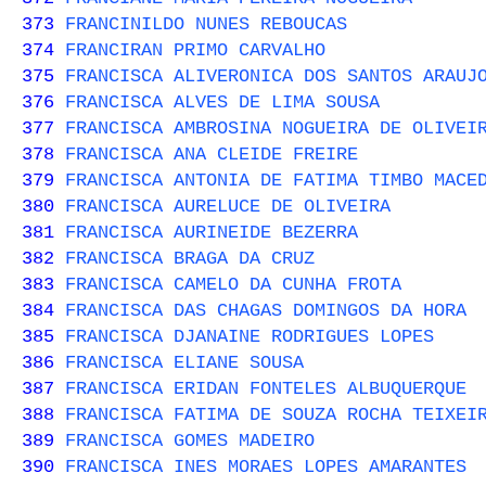
373
FRANCINILDO NUNES REBOUCAS
374
FRANCIRAN PRIMO CARVALHO
375
FRANCISCA ALIVERONICA DOS SANTOS ARAUJ
376
FRANCISCA ALVES DE LIMA SOUSA
377
FRANCISCA AMBROSINA NOGUEIRA DE OLIVEI
378
FRANCISCA ANA CLEIDE FREIRE
379
FRANCISCA ANTONIA DE FATIMA TIMBO MACE
380
FRANCISCA AURELUCE DE OLIVEIRA
381
FRANCISCA AURINEIDE BEZERRA
382
FRANCISCA BRAGA DA CRUZ
383
FRANCISCA CAMELO DA CUNHA FROTA
384
FRANCISCA DAS CHAGAS DOMINGOS DA HORA
385
FRANCISCA DJANAINE RODRIGUES LOPES
386
FRANCISCA ELIANE SOUSA
387
FRANCISCA ERIDAN FONTELES ALBUQUERQUE
388
FRANCISCA FATIMA DE SOUZA ROCHA TEIXEI
389
FRANCISCA GOMES MADEIRO
390
FRANCISCA INES MORAES LOPES AMARANTES