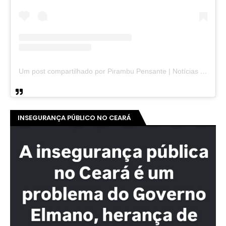
Um post compartilhado por Pirambu Pensante | Notícias & Entretenimento (@pirambupensante)
INSEGURANÇA PÚBLICO NO CEARÁ