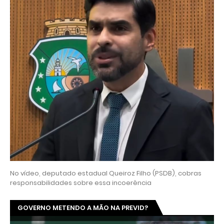
No vídeo, deputado estadual Queiroz Filho (PSDB), cobras
responsabilidades sobre essa incoerência
GOVERNO METENDO A MÃO NA PREVID?