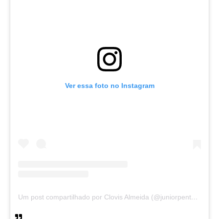
Ver essa foto no Instagram
Um post compartilhado por Clovis Almeida (@juniorpentecoste01)