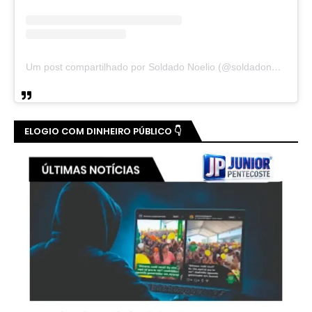
Um post compartilhado por Soldado Noelio (@soldadonoelio)
ELOGIO COM DINHEIRO PÚBLICO 👇