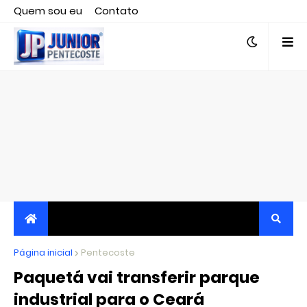
Quem sou eu
Contato
Editor responsável, jornalista Clovis Almeida.
Página inicial
JORNALISMO INDEPENDENTE, TRANSPARENTE E
Pentecoste
Paquetá vai transferir parque
CRÍTICO
industrial para o Ceará