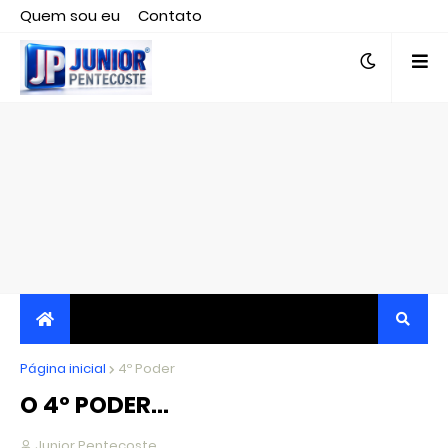
Quem sou eu
Contato
Editor responsável, jornalista Clovis Almeida.
Página inicial
JORNALISMO INDEPENDENTE, TRANSPARENTE E
4º Poder
O 4º PODER...
CRÍTICO
Junior Pentecoste