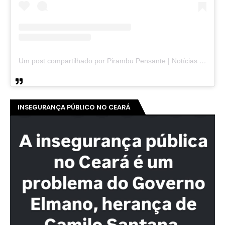
Um post compartilhado por Pirambu Pensante | Notícias & Entretenimento (@pirambupensante)
INSEGURANÇA PÚBLICO NO CEARÁ