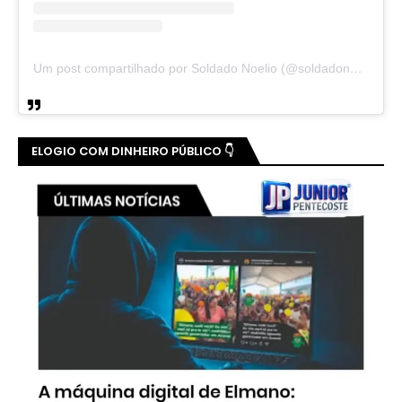
Um post compartilhado por Soldado Noelio (@soldadonoelio)
ELOGIO COM DINHEIRO PÚBLICO 👇