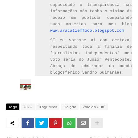
capacidade e transparência nas
informações não tenho o minimo de
receio em publicar compilando
suas matérias para meu blog
www.aracatiemfoco.blogspot.com
SE eu votasse aí com certeza,
respeitando toda a familia de
'jornalistas independentes' meu
voto seria do Junior Pentecoste.
Abraço do admirador do mundo
blogosférico Sandro Guimarães
Sandro
Guimarães
Mar
Q
27,
Tags
ABVC
Blogueiros
Eleição
Vale do Curú
u
2012
e
05:14
AM
m
d
e