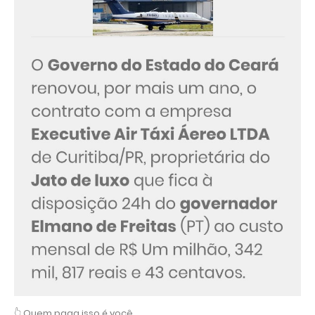
👆 Quem paga isso é você