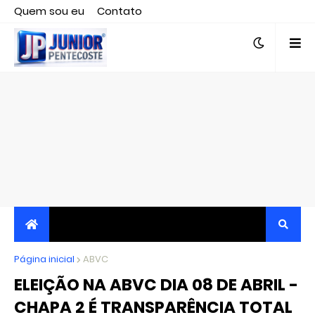
Quem sou eu
Contato
Editor responsável, jornalista Clovis Almeida.
Página inicial
JORNALISMO INDEPENDENTE, TRANSPARENTE E
ABVC
ELEIÇÃO NA ABVC DIA 08 DE ABRIL -
CRÍTICO
CHAPA 2 É TRANSPARÊNCIA TOTAL