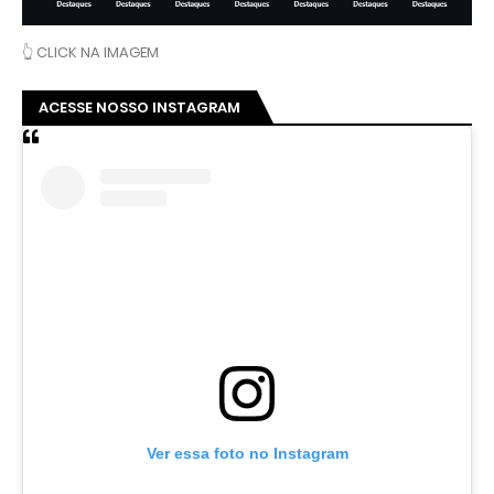
a
n
👆 CLICK NA IMAGEM
d
o
ACESSE NOSSO INSTAGRAM
t
o
d
a
a
f
a
m
i
l
i
a
d
e
'
j
Ver essa foto no Instagram
o
r