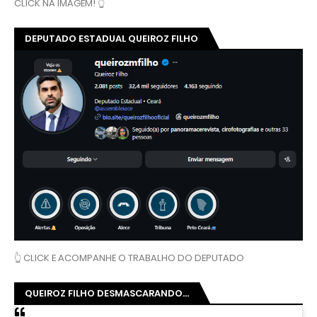
CLICK NA IMAGEM! 👆
e
g
i
DEPUTADO ESTADUAL QUEIROZ FILHO
ã
o
d
o
V
a
l
e
d
o
C
u
r
ú
.
👆 CLICK E ACOMPANHE O TRABALHO DO DEPUTADO
E
c
o
QUEIROZ FILHO DESMASCARANDO...
m