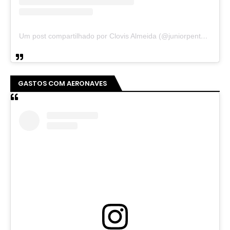
Um post compartilhado por Clovis Almeida (@juniorpentecoste01)
GASTOS COM AERONAVES