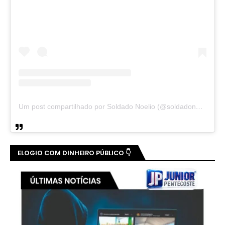
Um post compartilhado por Soldado Noelio (@soldadonoelio)
ELOGIO COM DINHEIRO PÚBLICO 👇