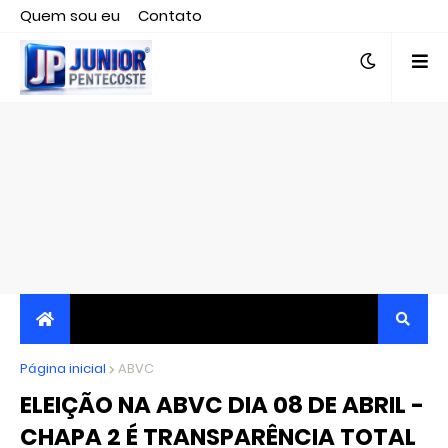
Quem sou eu
Contato
Editor responsável, jornalista Clovis Almeida.
Página inicial
JORNALISMO INDEPENDENTE, TRANSPARENTE E
ABVC
ELEIÇÃO NA ABVC DIA 08 DE ABRIL -
CRÍTICO
CHAPA 2 É TRANSPARÊNCIA TOTAL