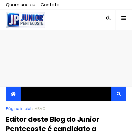
Quem sou eu
Contato
Editor responsável, jornalista Clovis Almeida.
Página inicial
JORNALISMO INDEPENDENTE, TRANSPARENTE E
ABVC
Editor deste Blog do Junior
CRÍTICO
Pentecoste é candidato a