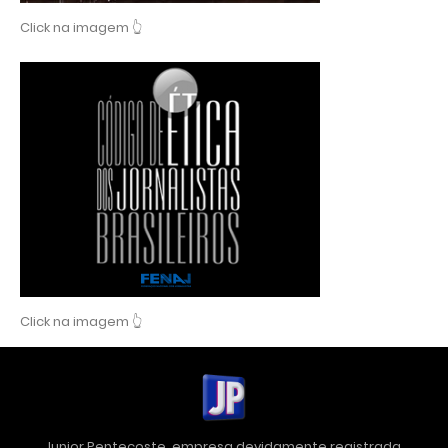
Click na imagem 👆
Click na imagem 👆
Junior Pentecoste, empresa devidamente registrada.