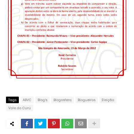
Tags
ABVC
Blog's
Blogosfera
Blogueiros
Eleição
Vale do Curú