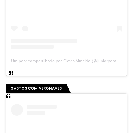
Um post compartilhado por Clovis Almeida (@juniorpentecoste01)
GASTOS COM AERONAVES