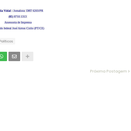
ia Vidal
- Jornalista: DRT 6203/PR
(
85
) 8710.1313
Assessoria de Imprensa
do federal José Airton Cirilo (PT/CE)
Políticos
Próxima Postagem