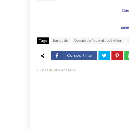
Claud
Deputa
Tags
Bancada
Deputado Federal José Aírton
Compartilhar
Postagem Anterior