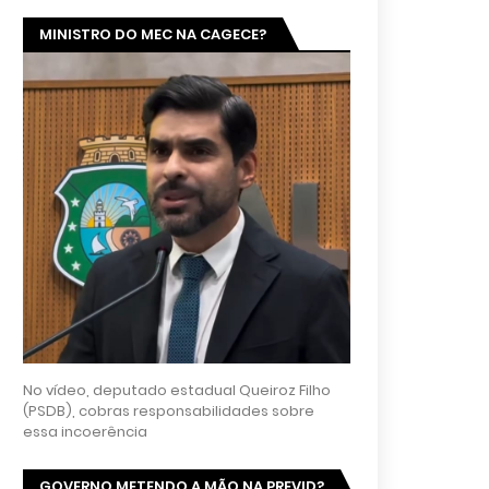
MINISTRO DO MEC NA CAGECE?
No vídeo, deputado estadual Queiroz Filho
(PSDB), cobras responsabilidades sobre
essa incoerência
GOVERNO METENDO A MÃO NA PREVID?