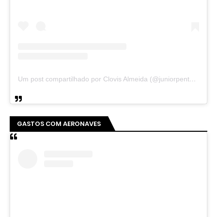
Um post compartilhado por Clovis Almeida (@juniorpentecoste01)
GASTOS COM AERONAVES