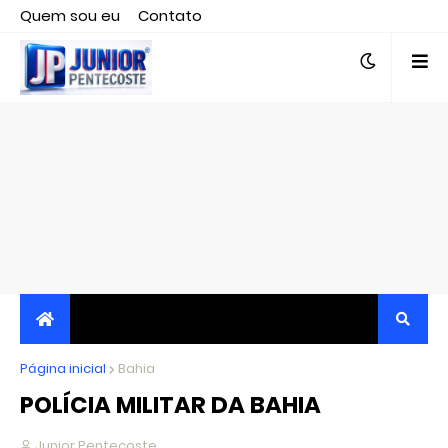
Quem sou eu
Contato
Editor responsável, jornalista Clovis Almeida.
Página inicial
JORNALISMO INDEPENDENTE, TRANSPARENTE E
Bahia
POLÍCIA MILITAR DA BAHIA
CRÍTICO
Junior Pentecoste