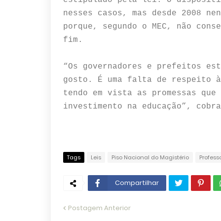
estipulado pela lei.
O dispositi
nesses casos, mas desde 2008 nen
porque, segundo o MEC, não conse
fim.
“Os governadores e prefeitos est
gosto.
É uma falta de respeito à
tendo em vista as promessas que 
investimento na educação”, cobra
Tags
Leis
Piso Nacional do Magistério
Profess
Compartilhar
Postagem Anterior