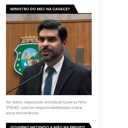
MINISTRO DO MEC NA CAGECE?
No vídeo, deputado estadual Queiroz Filho
(PSDB), cobras responsabilidades sobre
essa incoerência
GOVERNO METENDO A MÃO NA PREVID?