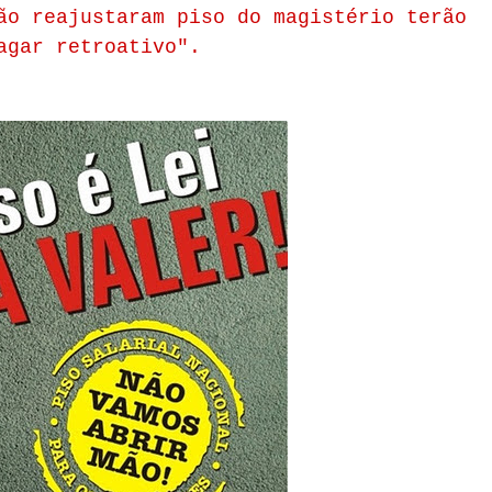
ão reajustaram piso do magistério terão
agar retroativo".