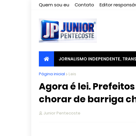
Quem sou eu
Contato
Editor responsáv
JORNALISMO INDEPENDENTE, TRANS
Página inicial
Leis
Agora é lei. Prefeit
chorar de barriga che
Junior Pentecoste