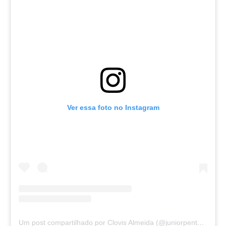
Ver essa foto no Instagram
Um post compartilhado por Clovis Almeida (@juniorpentecoste01)