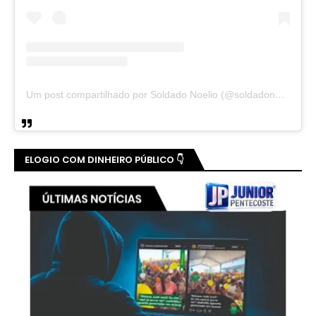
Um post compartilhado por Soldado Noelio (@soldadonoelio)
ELOGIO COM DINHEIRO PÚBLICO 👇