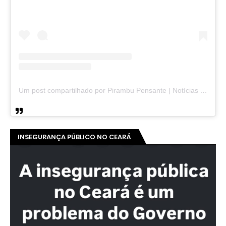
Um post compartilhado por Pirambu Pensante | Notícias & Entretenimento (@pirambupensante)
INSEGURANÇA PÚBLICO NO CEARÁ