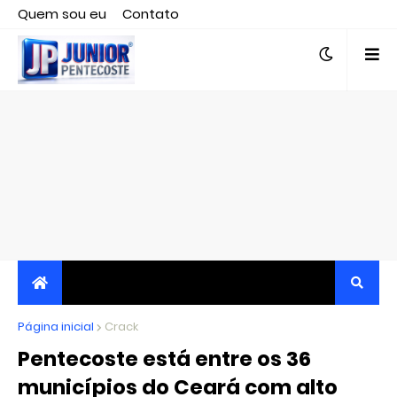
Quem sou eu
Contato
Editor responsável, jornalista Clovis Almeida.
Página inicial
JORNALISMO INDEPENDENTE, TRANSPARENTE E
Crack
Pentecoste está entre os 36
CRÍTICO
municípios do Ceará com alto