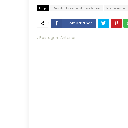
Tags
Deputado Federal José Aírton
Homenagem
Compartilhar
Postagem Anterior