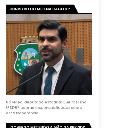
MINISTRO DO MEC NA CAGECE?
No vídeo, deputado estadual Queiroz Filho
(PSDB), cobras responsabilidades sobre
essa incoerência
GOVERNO METENDO A MÃO NA PREVID?