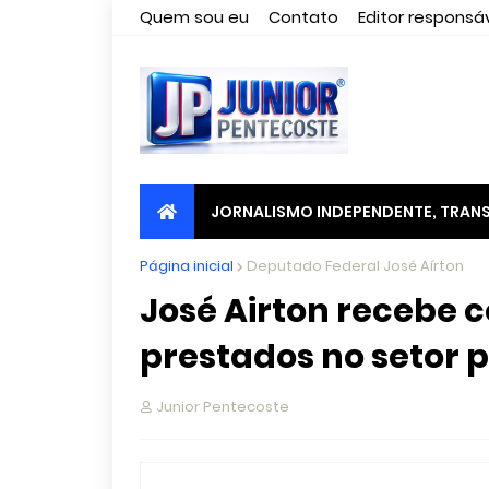
Quem sou eu
Contato
Editor responsáv
JORNALISMO INDEPENDENTE, TRANS
Página inicial
Deputado Federal José Aírton
José Airton recebe 
prestados no setor 
Junior Pentecoste