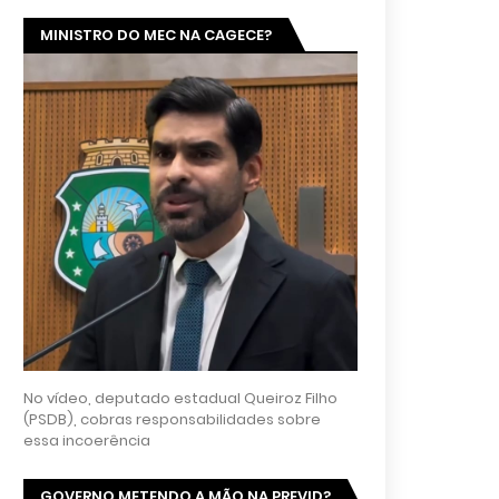
MINISTRO DO MEC NA CAGECE?
No vídeo, deputado estadual Queiroz Filho
(PSDB), cobras responsabilidades sobre
essa incoerência
GOVERNO METENDO A MÃO NA PREVID?