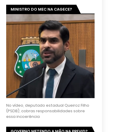
MINISTRO DO MEC NA CAGECE?
No vídeo, deputado estadual Queiroz Filho
(PSDB), cobras responsabilidades sobre
essa incoerência
GOVERNO METENDO A MÃO NA PREVID?