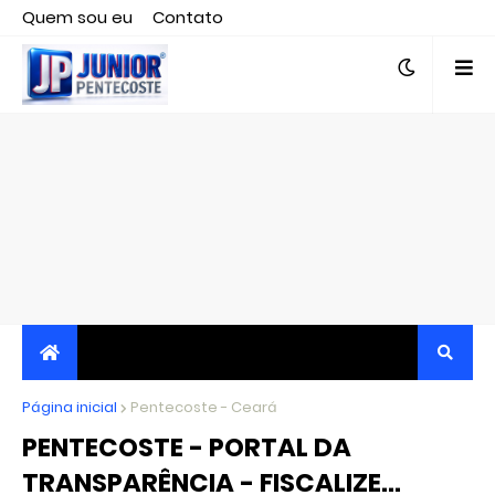
Quem sou eu
Contato
Editor responsável, jornalista Clovis Almeida.
Página inicial
JORNALISMO INDEPENDENTE, TRANSPARENTE E
Pentecoste - Ceará
PENTECOSTE - PORTAL DA
CRÍTICO
TRANSPARÊNCIA - FISCALIZE...