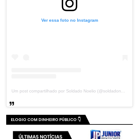
Ver essa foto no Instagram
Um post compartilhado por Soldado Noelio (@soldadonoelio)
ELOGIO COM DINHEIRO PÚBLICO 👇