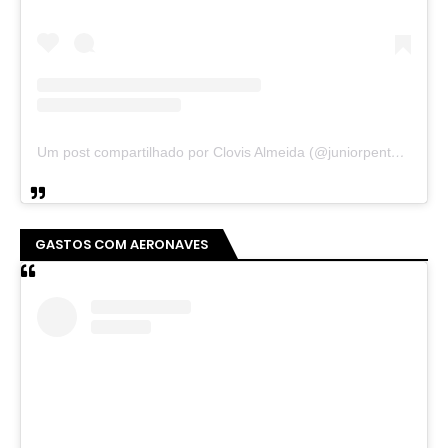
Um post compartilhado por Clovis Almeida (@juniorpentecoste01)
GASTOS COM AERONAVES