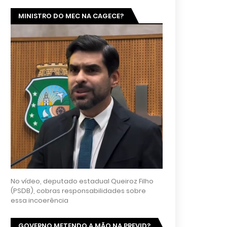
MINISTRO DO MEC NA CAGECE?
No vídeo, deputado estadual Queiroz Filho
(PSDB), cobras responsabilidades sobre
essa incoerência
GOVERNO METENDO A MÃO NA PREVID?