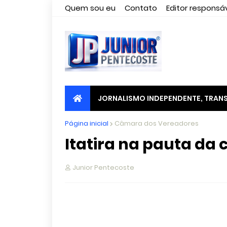
Quem sou eu
Contato
Editor responsáv
JORNALISMO INDEPENDENTE, TRANS
Página inicial
Câmara dos Vereadores
Itatira na pauta da
Junior Pentecoste