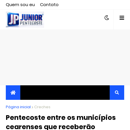
Quem sou eu
Contato
Editor responsável, jornalista Clovis Almeida.
Página inicial
JORNALISMO INDEPENDENTE, TRANSPARENTE E
Creches
Pentecoste entre os municípios
CRÍTICO
cearenses que receberão