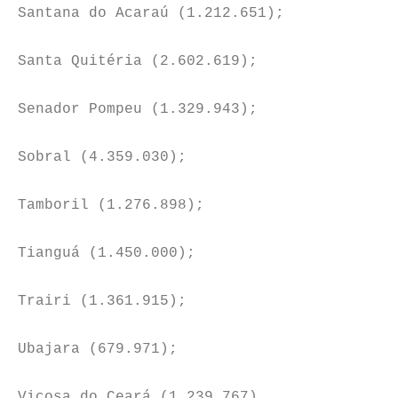
Santana do Acaraú (1.212.651);
Santa Quitéria (2.602.619);
Senador Pompeu (1.329.943);
Sobral (4.359.030);
Tamboril (1.276.898);
Tianguá (1.450.000);
Trairi (1.361.915);
Ubajara (679.971);
Viçosa do Ceará (1.239.767).