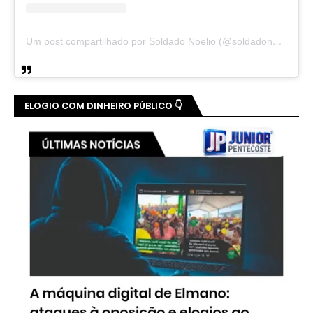
Um post compartilhado por Soldado Noelio (@soldadonoelio)
ELOGIO COM DINHEIRO PÚBLICO 👇