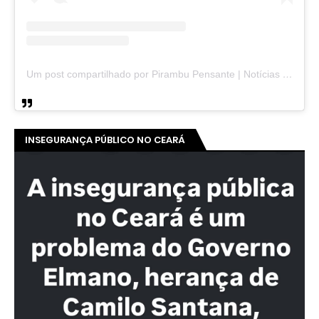
Um post compartilhado por Pirambu Pensante | Notícias & Entretenimento (@pirambupensante)
INSEGURANÇA PÚBLICO NO CEARÁ