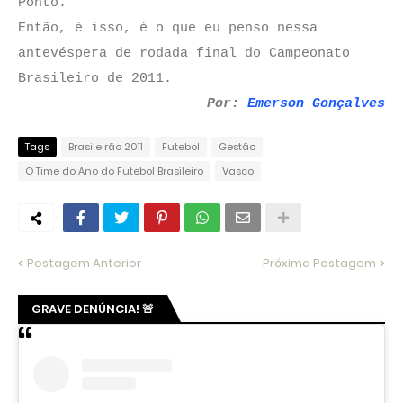
Ponto.
Então, é isso, é o que eu penso nessa
antevéspera de rodada final do Campeonato
Brasileiro de 2011.
Por:
Emerson Gonçalves
Tags
Brasileirão 2011
Futebol
Gestão
O Time do Ano do Futebol Brasileiro
Vasco
Postagem Anterior
Próxima Postagem
GRAVE DENÚNCIA! 🚨