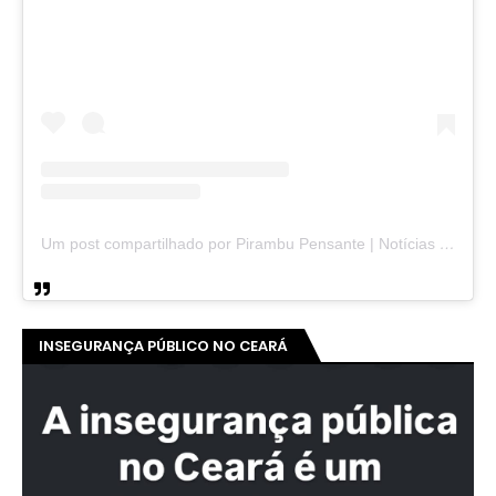
Um post compartilhado por Pirambu Pensante | Notícias & Entretenimento (@pirambupensante)
INSEGURANÇA PÚBLICO NO CEARÁ