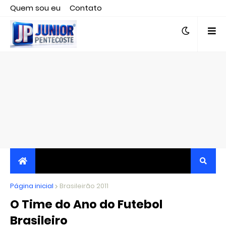
Quem sou eu
Contato
Editor responsável, jornalista Clovis Almeida.
Página inicial
JORNALISMO INDEPENDENTE, TRANSPARENTE E
Brasileirão 2011
O Time do Ano do Futebol
CRÍTICO
Brasileiro