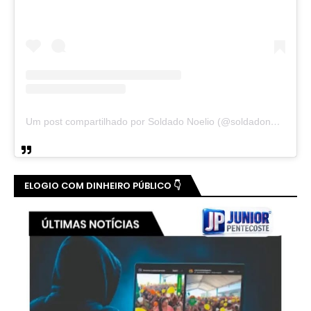
Um post compartilhado por Soldado Noelio (@soldadonoelio)
ELOGIO COM DINHEIRO PÚBLICO 👇