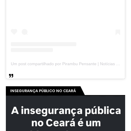
Um post compartilhado por Pirambu Pensante | Notícias & Entretenimento (@pirambupensante)
INSEGURANÇA PÚBLICO NO CEARÁ