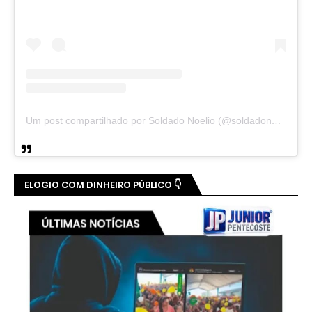
Um post compartilhado por Soldado Noelio (@soldadonoelio)
ELOGIO COM DINHEIRO PÚBLICO 👇