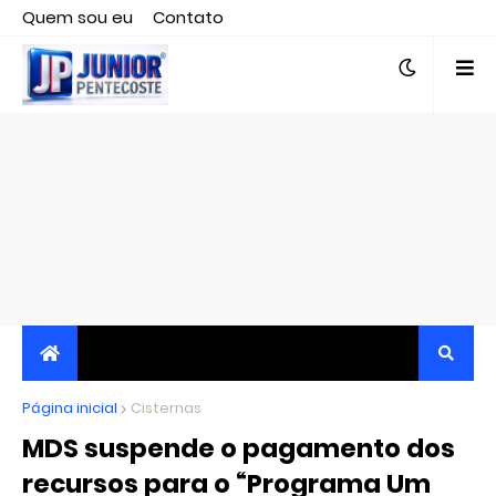
Quem sou eu
Contato
Editor responsável, jornalista Clovis Almeida.
Página inicial
JORNALISMO INDEPENDENTE, TRANSPARENTE E
Cisternas
MDS suspende o pagamento dos
CRÍTICO
recursos para o “Programa Um