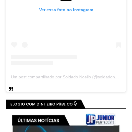
Ver essa foto no Instagram
Um post compartilhado por Soldado Noelio (@soldadonoelio)
ELOGIO COM DINHEIRO PÚBLICO 👇