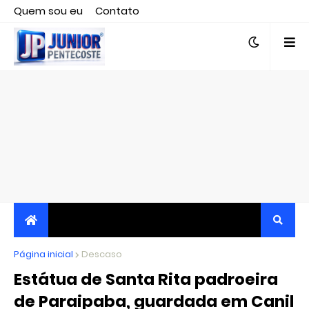
Quem sou eu
Contato
Editor responsável, jornalista Clovis Almeida.
Página inicial
JORNALISMO INDEPENDENTE, TRANSPARENTE E
Descaso
Estátua de Santa Rita padroeira
CRÍTICO
de Paraipaba, guardada em Canil