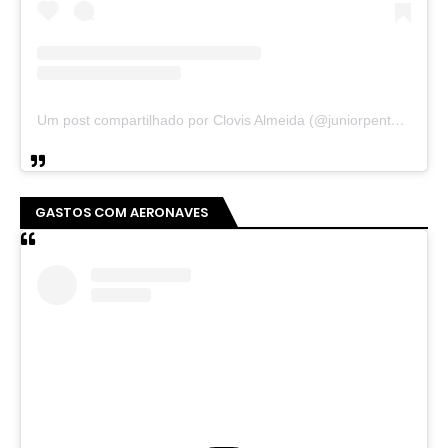
Um post compartilhado por Clovis Almeida (@juniorpentecoste01)
GASTOS COM AERONAVES