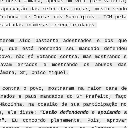
de nossa Câmara, apenas um voto (Drª Valéria)
aprovação das referidas contas, mesmo sendo
Tribunal de Contas dos Municípios - TCM pela
statadas inúmeras irregularidades.
 terem sido bastante adestrados e dos que
a, que está honrando seu mandado defendeu
povo, não só votando contra, mas mostrando e
tavam errados e mostrando os abusos das
âmara, Sr, Chico Miguel.
 contra o povo, mostraram na maior cara de
inados e paus mandados do Sr Prefeito; faço
Mãozinha, na ocasião de sua participação no
as, ele disse:
"Estão defendendo e apoiando a
e"
. Eu concordo plenamente. Pois, aprovar