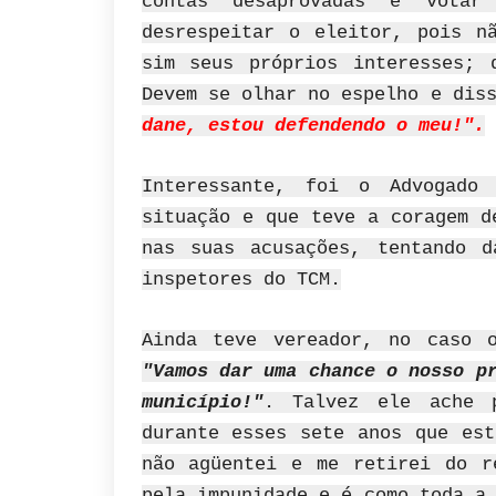
contas desaprovadas é vota
desrespeitar o eleitor, pois n
sim seus próprios interesses; 
Devem se olhar no espelho e dis
dane, estou defendendo o meu!".
Interessante, foi o Advogado
situação e que teve a coragem d
nas suas acusações, tentando d
inspetores do TCM.
Ainda teve vereador, no caso 
"Vamos dar uma chance o nosso p
município!"
. Talvez ele ache 
durante esses sete anos que est
não agüentei e me retirei do r
pela impunidade e é como toda a