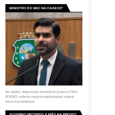
MINISTRO DO MEC NA CAGECE?
No vídeo, deputado estadual Queiroz Filho
(PSDB), cobras responsabilidades sobre
essa incoerência
GOVERNO METENDO A MÃO NA PREVID?