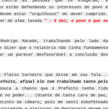
r contra as pessoas que os elegeram, é
ão estão defendendo os interesses do povo e
devem estar "orgulhosos" do dever cumprido.
ser de alma lavada
" - E dai; o povo é que se
 Rodrigo Macedo, trabalhando pelo lado da
e dizer que o relatório não tinha fundamento
ar um parecer desfavorável a conclusão dos
o Flávio Carneiro que disse em sua fala...
refeito, afinal ele tem trabalhado tanto pelo
pouca a chance que o Prefeito tenha tido
á no poder... (diante de tanta cara de pau,
ecinto da câmara; pois me senti esbofeteado
 sociedade e eleitores de Pentecoste devem se