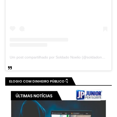
Um post compartilhado por Soldado Noelio (@soldadonoelio)
ELOGIO COM DINHEIRO PÚBLICO 👇