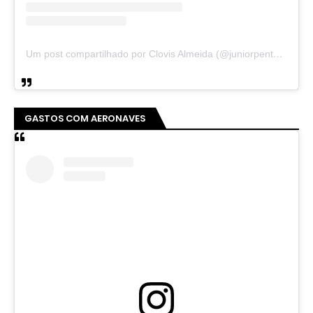
Um post compartilhado por Clovis Almeida (@juniorpentecoste01)
GASTOS COM AERONAVES