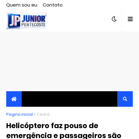
Quem sou eu
Contato
Editor responsável, jornalista Clovis Almeida.
Página inicial
JORNALISMO INDEPENDENTE, TRANSPARENTE E
Ceará
Helicóptero faz pouso de
CRÍTICO
emergência e passageiros são