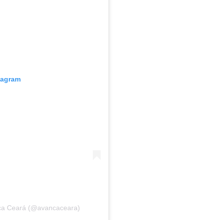
tagram
ça Ceará (@avancaceara)