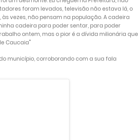
oi um desmonte. Eu cheguei na Prefeitura, não
adores foram levados, televisão não estava lá, o
 às vezes, não pensam na população. A cadeira
a minha cadeira para poder sentar, para poder
abalho ontem, mas o pior é a dívida milionária que
de Caucaia"
do município, corroborando com a sua fala