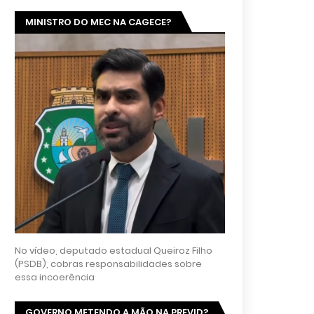
MINISTRO DO MEC NA CAGECE?
No vídeo, deputado estadual Queiroz Filho
(PSDB), cobras responsabilidades sobre
essa incoerência
GOVERNO METENDO A MÃO NA PREVID?