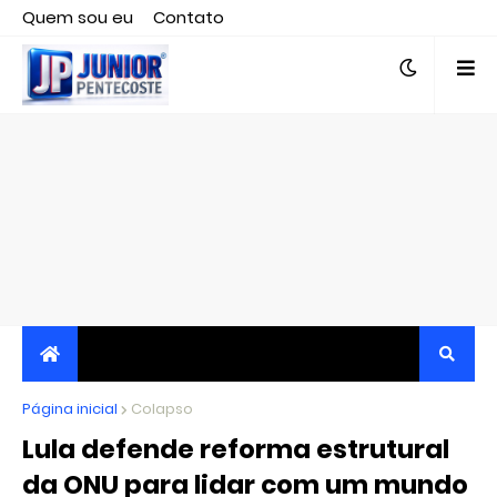
Quem sou eu
Contato
Editor responsável, jornalista Clovis Almeida.
Página inicial
JORNALISMO INDEPENDENTE, TRANSPARENTE E
Colapso
Lula defende reforma estrutural
CRÍTICO
da ONU para lidar com um mundo