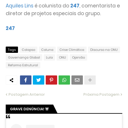
Aquiles Lins
é colunista do
247
, comentarista e
diretor de projetos especiais do grupo.
247
Tags
Colapso
Coluna
Crise Climática
Discurso na ONU
Governança Global
Lula
ONU
Opinião
Reforma Estrutural
Postagem Anterior
Próxima Postagem
GRAVE DENÚNCIA! 🚨