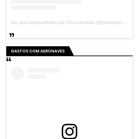
Um post compartilhado por Clovis Almeida (@juniorpentecoste01)
GASTOS COM AERONAVES