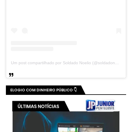
Um post compartilhado por Soldado Noelio (@soldadonoelio)
ELOGIO COM DINHEIRO PÚBLICO 👇