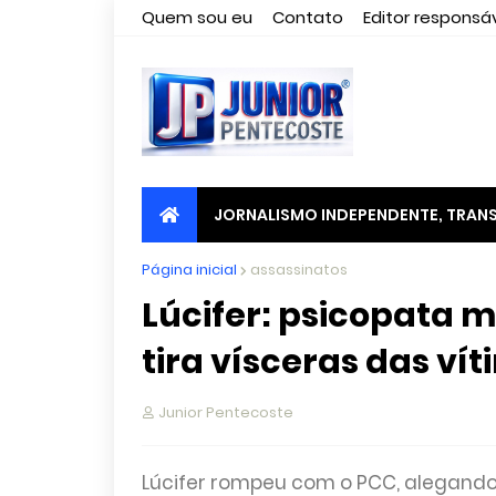
Quem sou eu
Contato
Editor responsáv
JORNALISMO INDEPENDENTE, TRANS
Página inicial
assassinatos
Lúcifer: psicopata 
tira vísceras das ví
Junior Pentecoste
Lúcifer rompeu com o PCC, alegando