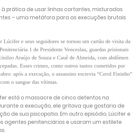
 à prática de usar linhas cortantes, misturadas
nentes – uma metáfora para as execuções brutais
 Lúcifer e seus seguidores se tornou um cartão de visita da
enitenciária 1 de Presidente Venceslau, guardas prisionais
ncinilzo Araújo de Souza e Cauê de Almeida, com abdômen
ecepadas. Esses crimes, como outros tantos cometidos por
abro: após a execução, o assassino escrevia “Cerol Fininho”
 com o sangue das vítimas.
ifer está o massacre de cinco detentos na
 Durante a execução, ele gritava que gostaria de
 de sua psicopatia. Em outro episódio, Lúcifer e
s agentes penitenciários e usaram um estilete
s.