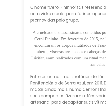
O nome “Cerol Fininho” faz referência
com vidro e cola, para ferir os opo
promovidas pelo grupo.
A crueldade dos assassinatos cometidos por
Cerol Fininho. Em fevereiro de 2015, na P
encontraram os corpos mutilados de Fra
aberto, vísceras arrancadas e cabeças d
Lúcifer, eram realizados com um ritual mac
nas celas
Entre os crimes mais notórios de Lúc
Penitenciária de Serra Azul, em 2011.
matar ainda mais, numa demonstração
seus comparsas fizeram reféns vário
artesanal para decapitar suas vítima