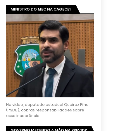
MINISTRO DO MEC NA CAGECE?
No vídeo, deputado estadual Queiroz Filho
(PSDB), cobras responsabilidades sobre
essa incoerência
GOVERNO METENDO A MÃO NA PREVID?