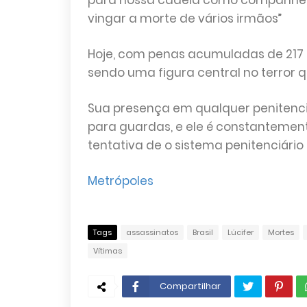
para nossa cadeia como companheiro
vingar a morte de vários irmãos”
Hoje, com penas acumuladas de 217 a
sendo uma figura central no terror q
Sua presença em qualquer penitenciá
para guardas, e ele é constantemen
tentativa de o sistema penitenciário 
Metrópoles
Tags
assassinatos
Brasil
Lúcifer
Mortes
Vítimas
Compartilhar