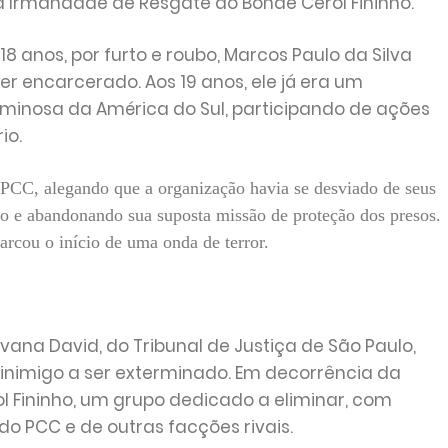
 Irmandade de Resgate do Bonde Cerol Fininho.
18 anos, por furto e roubo, Marcos Paulo da Silva
r encarcerado. Aos 19 anos, ele já era um
iminosa da América do Sul, participando de ações
io.
CC, alegando que a organização havia se desviado de seus
cro e abandonando sua suposta missão de proteção dos presos.
rcou o início de uma onda de terror.
na David, do Tribunal de Justiça de São Paulo,
inimigo a ser exterminado. Em decorrência da
ol Fininho, um grupo dedicado a eliminar, com
do PCC e de outras facções rivais.