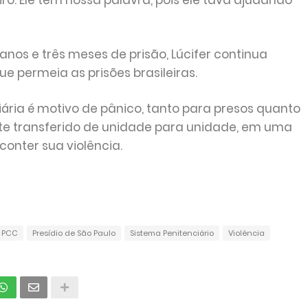
. Ele tem nossa palavra, pois ele tava ajudando
nos e três meses de prisão, Lúcifer continua
ue permeia as prisões brasileiras.
ria é motivo de pânico, tanto para presos quanto
te transferido de unidade para unidade, em uma
conter sua violência.
PCC
Presídio de São Paulo
Sistema Penitenciário
Violência