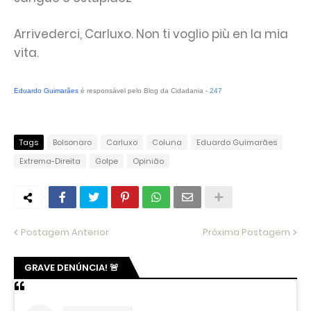
Arrivederci, Carluxo. Non ti voglio più en la mia
vita.
Eduardo Guimarães
é responsável pelo Blog da Cidadania -
247
Tags
Bolsonaro
Carluxo
Coluna
Eduardo Guimarães
Extrema-Direita
Golpe
Opinião
Postagem Anterior
Próxima Postagem
GRAVE DENÚNCIA! 🚨