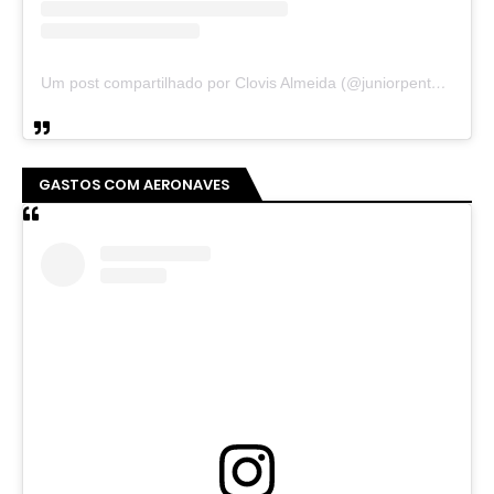
Um post compartilhado por Clovis Almeida (@juniorpentecoste01)
GASTOS COM AERONAVES