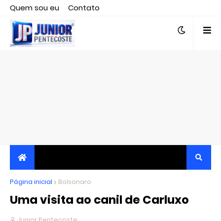
Quem sou eu
Contato
Editor responsável, jornalista Clovis Almeida.
Página inicial
JORNALISMO INDEPENDENTE, TRANSPARENTE E
Bolsonaro
Uma visita ao canil de Carluxo
CRÍTICO
Junior Pentecoste