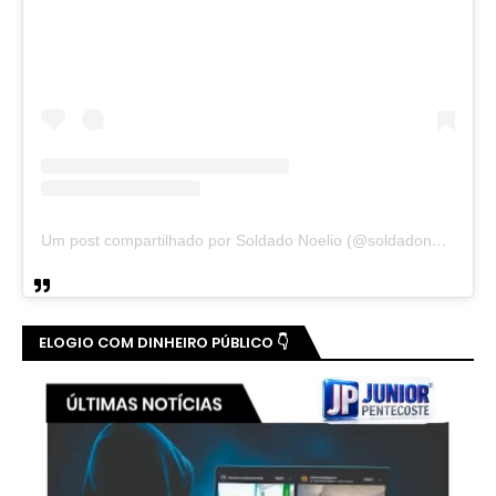
Um post compartilhado por Soldado Noelio (@soldadonoelio)
ELOGIO COM DINHEIRO PÚBLICO 👇