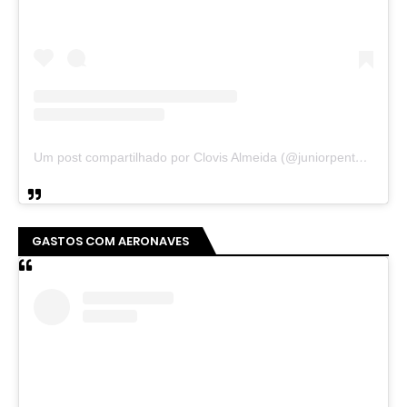
Um post compartilhado por Clovis Almeida (@juniorpentecoste01)
GASTOS COM AERONAVES