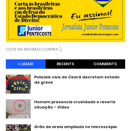
CLICK NA IMAGEM E CONFIRA 👆
+ LIDAS!
RECENTS
COMMENTS
Policiais civis do Ceará decretam estado
de greve
Homem presencia crueldade e reverte
situação – Vídeo
Grão de areia ampliado no microscópio