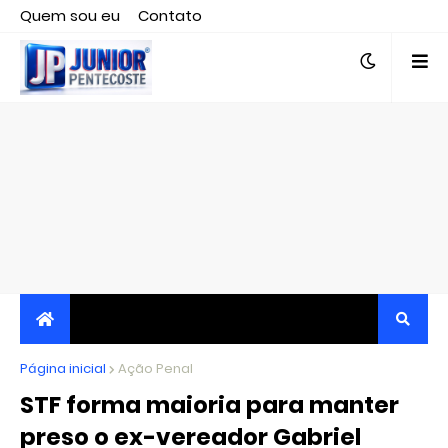
Quem sou eu
Contato
Editor responsável, jornalista Clovis Almeida.
Página inicial
JORNALISMO INDEPENDENTE, TRANSPARENTE E
Ação Penal
STF forma maioria para manter
CRÍTICO
preso o ex-vereador Gabriel