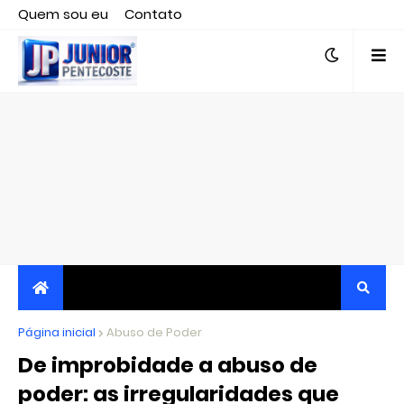
Quem sou eu
Contato
Editor responsável, jornalista Clovis Almeida.
Página inicial
JORNALISMO INDEPENDENTE, TRANSPARENTE E
Abuso de Poder
De improbidade a abuso de
CRÍTICO
poder: as irregularidades que