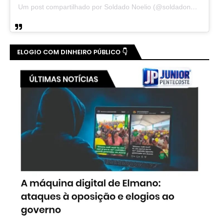
Um post compartilhado por Soldado Noelio (@soldadonoelio)
ELOGIO COM DINHEIRO PÚBLICO 👇