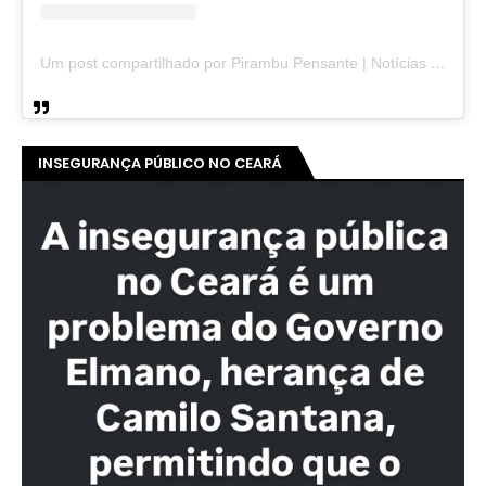
Um post compartilhado por Pirambu Pensante | Notícias & Entretenimento (@pirambupensante)
INSEGURANÇA PÚBLICO NO CEARÁ