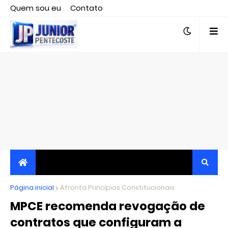
Quem sou eu
Contato
Editor responsável, jornalista Clovis Almeida.
Página inicial
JORNALISMO INDEPENDENTE, TRANSPARENTE E
Afronta Princípios Constitucionais
MPCE recomenda revogação de
CRÍTICO
contratos que configuram a