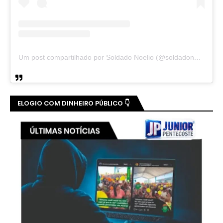
Um post compartilhado por Soldado Noelio (@soldadonoelio)
ELOGIO COM DINHEIRO PÚBLICO 👇