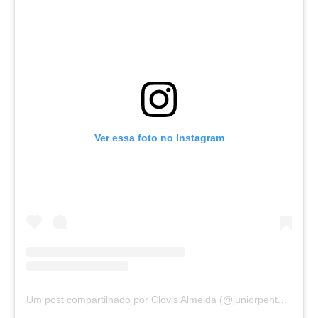
Ver essa foto no Instagram
Um post compartilhado por Clovis Almeida (@juniorpentecoste01)