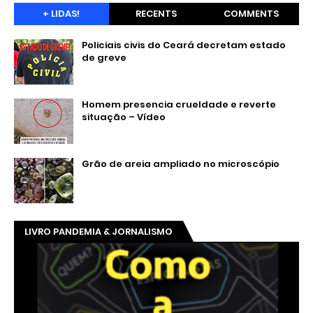
+ LIDAS!
RECENTS
COMMENTS
Policiais civis do Ceará decretam estado
de greve
Homem presencia crueldade e reverte
situação – Vídeo
Grão de areia ampliado no microscópio
LIVRO PANDEMIA & JORNALISMO