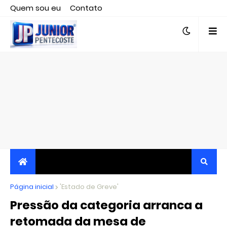
Quem sou eu
Contato
Editor responsável, jornalista Clovis Almeida.
Página inicial
JORNALISMO INDEPENDENTE, TRANSPARENTE E
'Estado de Greve'
Pressão da categoria arranca a
CRÍTICO
retomada da mesa de