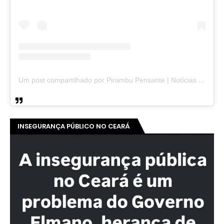
Um post compartilhado por Pirambu Pensante | Notícias & Entretenimento (@pirambupensante)
INSEGURANÇA PÚBLICO NO CEARÁ