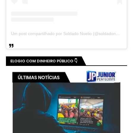
Um post compartilhado por Soldado Noelio (@soldadonoelio)
ELOGIO COM DINHEIRO PÚBLICO 👇