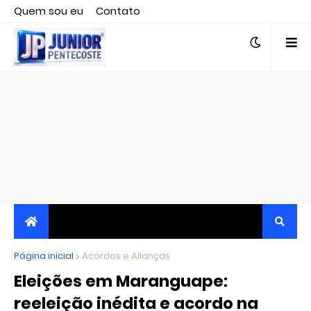
Quem sou eu
Contato
Editor responsável, jornalista Clovis Almeida.
Página inicial
JORNALISMO INDEPENDENTE, TRANSPARENTE E
Acordos e Alianças
Eleições em Maranguape:
CRÍTICO
reeleição inédita e acordo na