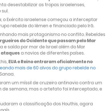
ta desestabilizar as tropas israelenses,
sul.
, o Exército israelense começou a interceptar
grupo rebelde do Iêmen e financiado pelo Irã.
anhando mais protagonismo no conflito. Rebeldes
rgueiros do Ocidente que passam pelo Mar
da e saída por mar de Israel além do Mar
0 ataques
a navios de diferentes países.
his,
EUA e Reino entraram oficialmente no
ando mais de 60 alvos do grupo rebelde no
, Sanaa.
raram um míssil de cruzeiro antinavio contra um
m de semana, mas o artefato foi interceptado, e
 mudaram a classificação dos Houthis, agora
país.