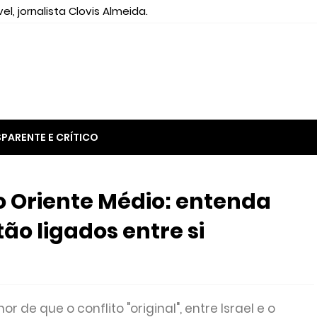
el, jornalista Clovis Almeida.
PARENTE E CRÍTICO
o Oriente Médio: entenda
ão ligados entre si
 de que o conflito "original", entre Israel e o