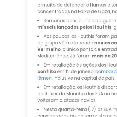
o intuito de defender o Hamas e ten
concentradas na Faixa de Gaza, no 
Semanas após o início da guerra
mísseis lançados pelos Houthis
, 
Aos poucos, os Houthis foram g
do grupo vêm atacando
navios ca
Vermelho
, o único ponto de entra
Mediterrâneo. Já foram
mais de 2
Em retaliação às ações dos Hout
conflito
em 12 de janeiro,
bombarde
Iêmen
, inclusive na capital do país
Em retaliação, os Houthis dispa
destróier da Marinha dos EUA no fi
voltaram a atacar navios.
Nesta quarta-feira (17), os EUA
considerados grupo terrorista pelo 