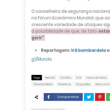
O conselheiro de segurança nacional
no Fórum Econômico Mundial, que ac
crescente variedade de ataques sig
a possibilidade de que, de fato,
esta
gerir”
.
Reportagem:
Irã bombardeia o
g1/Mundo
Tags
Beirute
Conflito
EUA
Faixa de Gaza
Oriente Médio
Palestina
Paquistão
Reino Uni
Compartilhar
Postagem Anterior