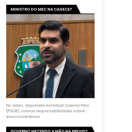
MINISTRO DO MEC NA CAGECE?
No vídeo, deputado estadual Queiroz Filho
(PSDB), cobras responsabilidades sobre
essa incoerência
GOVERNO METENDO A MÃO NA PREVID?