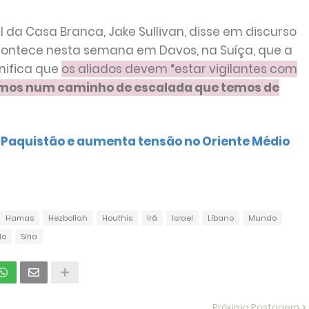
 da Casa Branca, Jake Sullivan, disse em discurso
ontece nesta semana em Davos, na Suíça, que a
nifica que
os aliados devem “estar vigilantes com
mos num caminho de escalada que temos de
 Paquistão e aumenta tensão no Oriente Médio
Hamas
Hezbollah
Houthis
Irã
Israel
Líbano
Mundo
do
Síria
Próxima Postagem