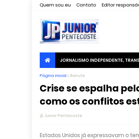
Quem sou eu
Contato
Editor responsáv
JORNALISMO INDEPENDENTE, TRANS
Página inicial
Beirute
Crise se espalha pel
como os conflitos est
Junior Pentecoste
Estados Unidos já expressavam o temor