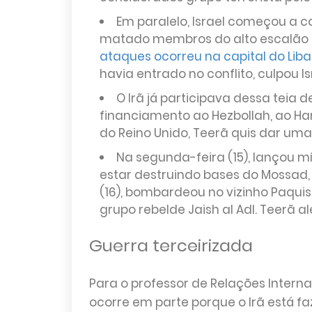
Em paralelo, Israel começou a c
matado membros do alto escalão d
ataques ocorreu na capital do Liba
havia entrado no conflito, culpou I
O Irã já participava dessa teia d
financiamento ao Hezbollah, ao Ha
do Reino Unido, Teerã quis dar um
Na segunda-feira (15), lançou mí
estar destruindo bases do Mossad, o 
(16), bombardeou no vizinho Paquis
grupo rebelde Jaish al Adl. Teerã a
Guerra terceirizada
Para o professor de Relações Intern
ocorre em parte porque o Irã está 