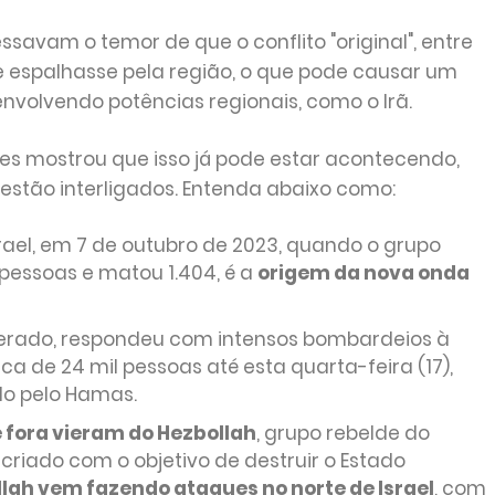
savam o temor de que o conflito "original", entre
se espalhasse pela região, o que pode causar um
nvolvendo potências regionais, como o Irã.
s mostrou que isso já pode estar acontecendo,
estão interligados. Entenda abaixo como:
rael, em 7 de outubro de 2023, quando o grupo
pessoas e matou 1.404, é a
origem da nova onda
perado, respondeu com intensos bombardeios à
a de 24 mil pessoas até esta quarta-feira (17),
do pelo Hamas.
 fora vieram do Hezbollah
, grupo rebelde do
i criado com o objetivo de destruir o Estado
lah vem fazendo ataques no norte de Israel
, com