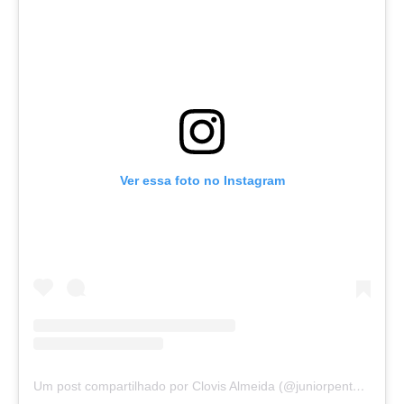
Ver essa foto no Instagram
Um post compartilhado por Clovis Almeida (@juniorpentecoste01)