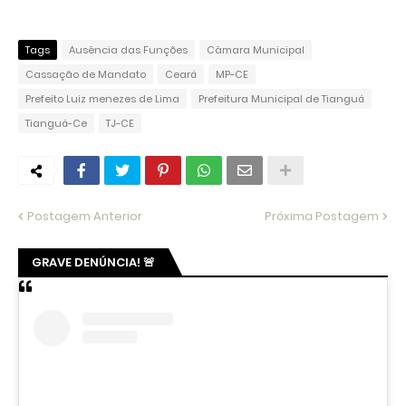
Tags
Ausência das Funções
Câmara Municipal
Cassação de Mandato
Ceará
MP-CE
Prefeito Luiz menezes de Lima
Prefeitura Municipal de Tianguá
Tianguá-Ce
TJ-CE
Postagem Anterior
Próxima Postagem
GRAVE DENÚNCIA! 🚨