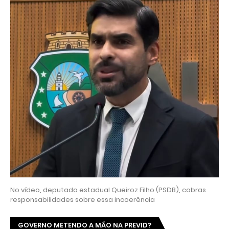
No vídeo, deputado estadual Queiroz Filho (PSDB), cobras
responsabilidades sobre essa incoerência
GOVERNO METENDO A MÃO NA PREVID?