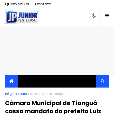
Quem sou eu
Contato
Editor responsável, jornalista Clovis Almeida.
Página inicial
JORNALISMO INDEPENDENTE, TRANSPARENTE E
Ausência das Funções
Câmara Municipal de Tianguá
CRÍTICO
cassa mandato do prefeito Luiz