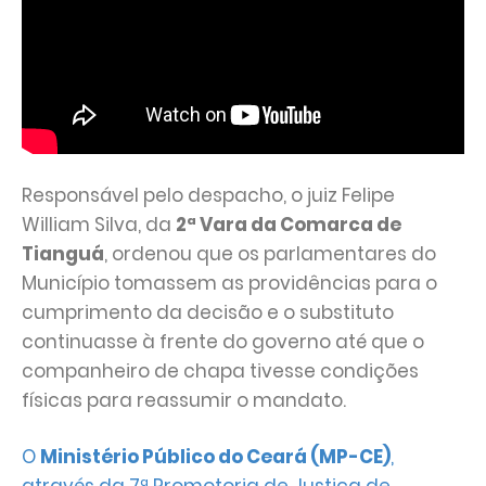
Responsável pelo despacho, o juiz Felipe
William Silva, da
2ª Vara da Comarca de
Tianguá
, ordenou que os parlamentares do
Município tomassem as providências para o
cumprimento da decisão e o substituto
continuasse à frente do governo até que o
companheiro de chapa tivesse condições
físicas para reassumir o mandato.
O
Ministério Público do Ceará (MP-CE)
,
através da 7ª Promotoria de Justiça de