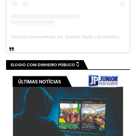
Um post compartilhado por Soldado Noelio (@soldadonoelio)
ELOGIO COM DINHEIRO PÚBLICO 👇