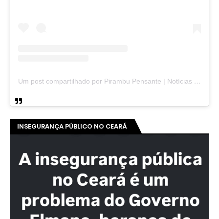
Um post compartilhado por Pirambu Pensante | Notícias & Entretenimento (@pirambupensante)
INSEGURANÇA PÚBLICO NO CEARÁ