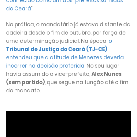
conhecido como um dos "prefeitos sumidos
do Ceará
".
Na prática, o mandatário já estava distante da
cadeira desde o fim de outubro, por força de
uma determinação judicial. Na época,
o
Tribunal de Justiça do Ceará (TJ-CE)
entendeu que a atitude de Menezes deveria
incorrer na decisão proferida
. No seu lugar
havia assumido o vice-prefeito,
Alex Nunes
(sem partido)
, que segue na função até o fim
do mandato.