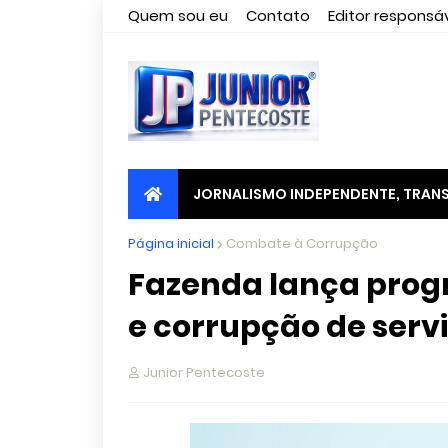
Quem sou eu
Contato
Editor responsáv
JORNALISMO INDEPENDENTE, TRANS
Página inicial
Combate à Corrupção
Fazenda lança prog
e corrupção de serv
Junior Pentecoste