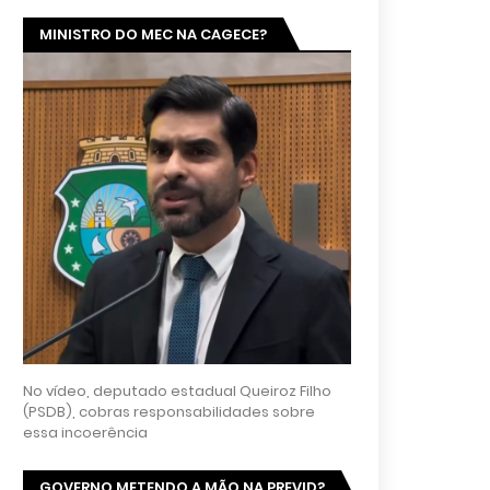
MINISTRO DO MEC NA CAGECE?
No vídeo, deputado estadual Queiroz Filho
(PSDB), cobras responsabilidades sobre
essa incoerência
GOVERNO METENDO A MÃO NA PREVID?