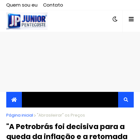
Quem sou eu
Contato
Editor responsável, jornalista Clovis Almeida.
Página inicial
JORNALISMO INDEPENDENTE, TRANSPARENTE E
"Abrasileirar" os Preços
"A Petrobrás foi decisiva para a
CRÍTICO
queda da inflação e a retomada