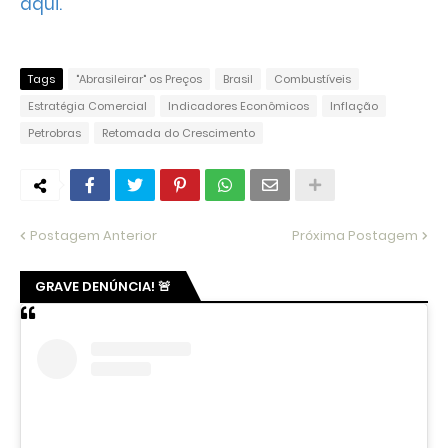
aqui.
Tags
"Abrasileirar" os Preços
Brasil
Combustíveis
Estratégia Comercial
Indicadores Econômicos
Inflação
Petrobras
Retomada do Crescimento
Postagem Anterior
Próxima Postagem
GRAVE DENÚNCIA! 🚨