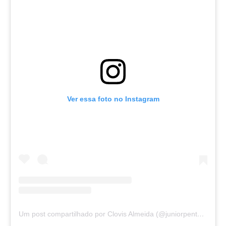
Ver essa foto no Instagram
Um post compartilhado por Clovis Almeida (@juniorpentecoste01)