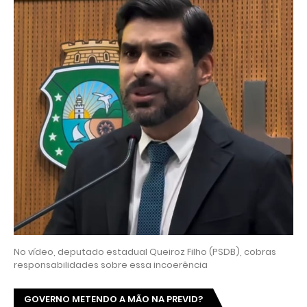
No vídeo, deputado estadual Queiroz Filho (PSDB), cobras
responsabilidades sobre essa incoerência
GOVERNO METENDO A MÃO NA PREVID?