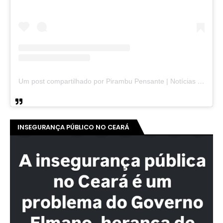
Um post compartilhado por Pirambu Pensante | Notícias & Entretenimento (@pirambupensante)
INSEGURANÇA PÚBLICO NO CEARÁ