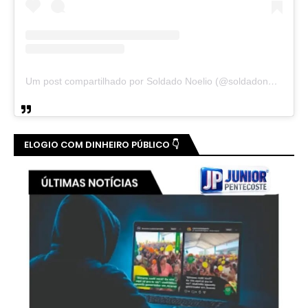
Um post compartilhado por Soldado Noelio (@soldadonoelio)
ELOGIO COM DINHEIRO PÚBLICO 👇