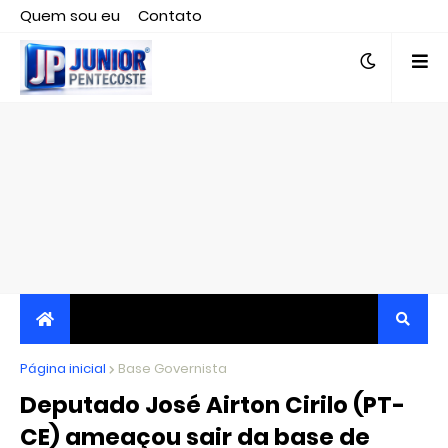
Quem sou eu
Contato
Editor responsável, jornalista Clovis Almeida.
Página inicial
JORNALISMO INDEPENDENTE, TRANSPARENTE E
Base Governista
Deputado José Airton Cirilo (PT-
CRÍTICO
CE) ameaçou sair da base de