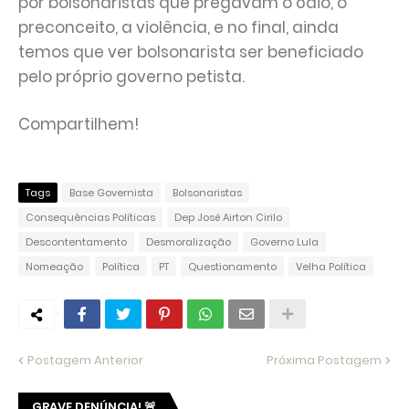
por bolsonaristas que pregavam o ódio, o
preconceito, a violência, e no final, ainda
temos que ver bolsonarista ser beneficiado
pelo próprio governo petista.
Compartilhem!
Tags
Base Governista
Bolsonaristas
Consequências Políticas
Dep José Airton Cirilo
Descontentamento
Desmoralização
Governo Lula
Nomeação
Política
PT
Questionamento
Velha Política
Postagem Anterior
Próxima Postagem
GRAVE DENÚNCIA! 🚨