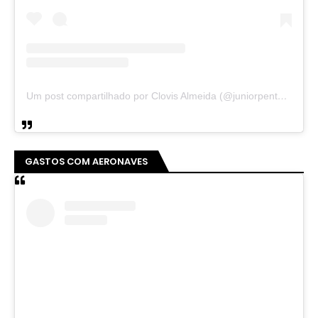
Um post compartilhado por Clovis Almeida (@juniorpentecoste01)
GASTOS COM AERONAVES