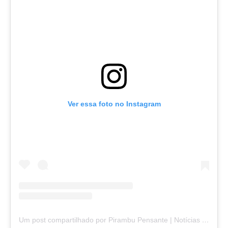
Ver essa foto no Instagram
Um post compartilhado por Pirambu Pensante | Notícias & Entretenimento (@pirambupensante)