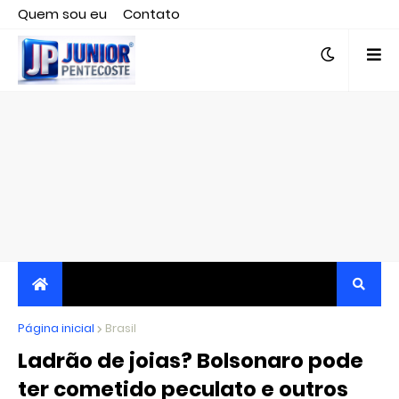
Quem sou eu
Contato
Editor responsável, jornalista Clovis Almeida.
Página inicial
JORNALISMO INDEPENDENTE, TRANSPARENTE E
Brasil
Ladrão de joias? Bolsonaro pode
CRÍTICO
ter cometido peculato e outros