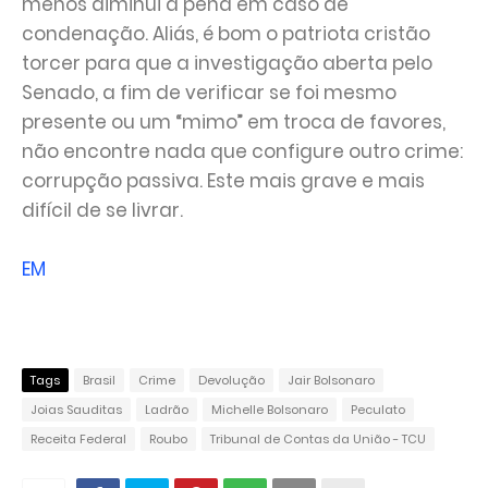
menos diminui a pena em caso de
condenação. Aliás, é bom o patriota cristão
torcer para que a investigação aberta pelo
Senado, a fim de verificar se foi mesmo
presente ou um “mimo” em troca de favores,
não encontre nada que configure outro crime:
corrupção passiva. Este mais grave e mais
difícil de se livrar.
EM
Tags
Brasil
Crime
Devolução
Jair Bolsonaro
Joias Sauditas
Ladrão
Michelle Bolsonaro
Peculato
Receita Federal
Roubo
Tribunal de Contas da União - TCU