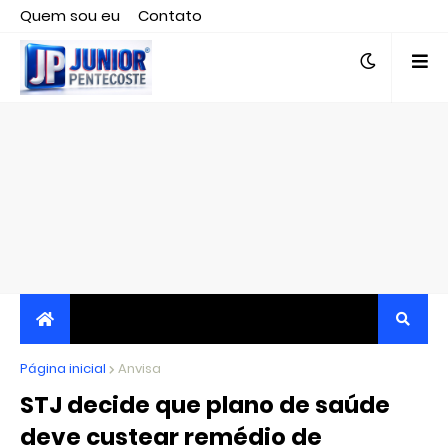
Quem sou eu
Contato
Editor responsável, jornalista Clovis Almeida.
Página inicial
JORNALISMO INDEPENDENTE, TRANSPARENTE E
Anvisa
STJ decide que plano de saúde
CRÍTICO
deve custear remédio de