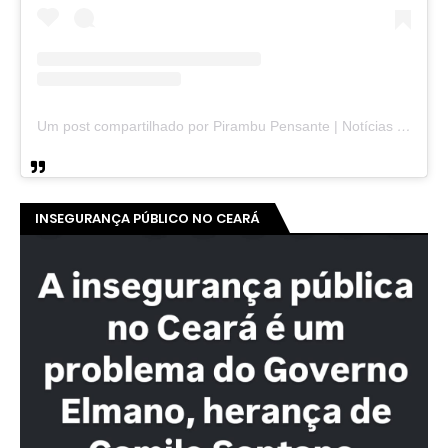
Um post compartilhado por Pirambu Pensante | Notícias & Entretenimento (@pirambupensante)
INSEGURANÇA PÚBLICO NO CEARÁ