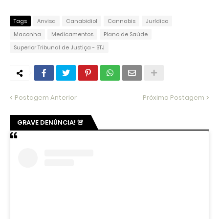
Tags
Anvisa
Canabidiol
Cannabis
Jurídico
Maconha
Medicamentos
Plano de Saúde
Superior Tribunal de Justiça - STJ
Postagem Anterior
Próxima Postagem
GRAVE DENÚNCIA! 🚨