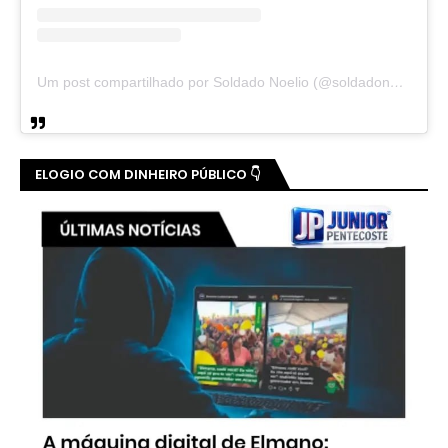
Um post compartilhado por Soldado Noelio (@soldadonoelio)
ELOGIO COM DINHEIRO PÚBLICO 👇