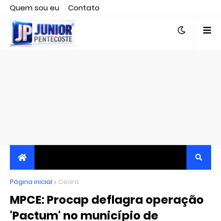
Quem sou eu
Contato
Editor responsável, jornalista Clovis Almeida.
Página inicial
JORNALISMO INDEPENDENTE, TRANSPARENTE E
Ceará
MPCE: Procap deflagra operação
CRÍTICO
'Pactum' no município de