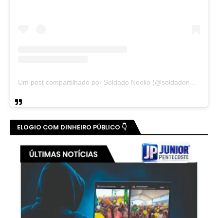
Um post compartilhado por Soldado Noelio (@soldadonoelio)
ELOGIO COM DINHEIRO PÚBLICO 👇