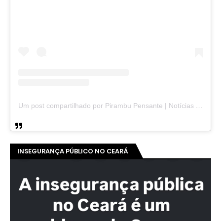
Um post compartilhado por Pirambu Pensante | Notícias & Entretenimento (@pirambupensante)
INSEGURANÇA PÚBLICO NO CEARÁ