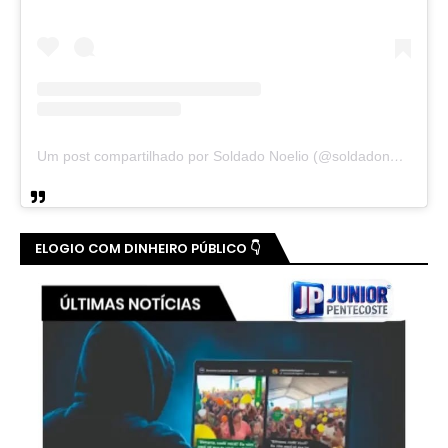
Um post compartilhado por Soldado Noelio (@soldadonoelio)
ELOGIO COM DINHEIRO PÚBLICO 👇