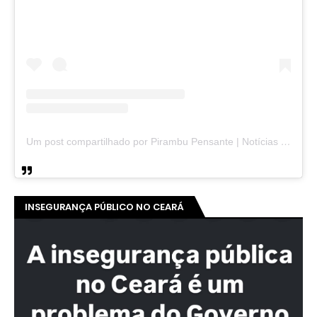
Um post compartilhado por Pirambu Pensante | Notícias & Entretenimento (@pirambupensante)
INSEGURANÇA PÚBLICO NO CEARÁ