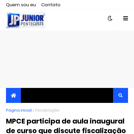
Quem sou eu
Contato
Editor responsável, jornalista Clovis Almeida.
Página inicial
JORNALISMO INDEPENDENTE, TRANSPARENTE E
Fiscalização
MPCE participa de aula inaugural
CRÍTICO
de curso que discute fiscalização