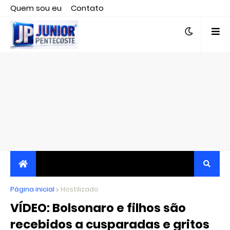
Quem sou eu
Contato
Editor responsável, jornalista Clovis Almeida.
Página inicial
JORNALISMO INDEPENDENTE, TRANSPARENTE E
Hostilizado
VÍDEO: Bolsonaro e filhos são
CRÍTICO
recebidos a cusparadas e gritos