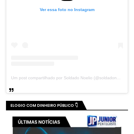
Ver essa foto no Instagram
Um post compartilhado por Soldado Noelio (@soldadonoelio)
ELOGIO COM DINHEIRO PÚBLICO 👇