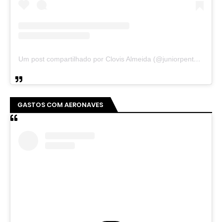
Um post compartilhado por Clovis Almeida (@juniorpentecoste01)
GASTOS COM AERONAVES