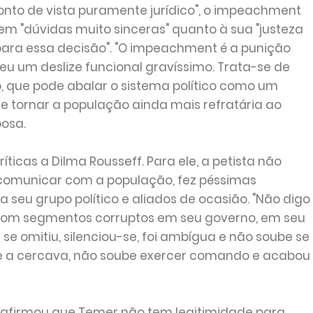
onto de vista puramente jurídico", o impeachment
tem "dúvidas muito sinceras" quanto à sua "justeza
 para essa decisão". "O impeachment é a punição
 um deslize funcional gravíssimo. Trata-se de
 que pode abalar o sistema político como um
 e tornar a população ainda mais refratária ao
bosa.
icas a Dilma Rousseff. Para ele, a petista não
e comunicar com a população, fez péssimas
a seu grupo político e aliados de ocasião. "Não digo
om segmentos corruptos em seu governo, em seu
se omitiu, silenciou-se, foi ambígua e não soube se
ue a cercava, não soube exercer comando e acabou
a afirmou que Temer não tem legitimidade para