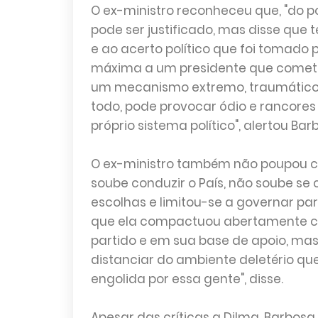
O ex-ministro reconheceu que, "do p
pode ser justificado, mas disse que 
e ao acerto político que foi tomado
máxima a um presidente que cometeu
um mecanismo extremo, traumático,
todo, pode provocar ódio e rancores
próprio sistema político", alertou Bar
O ex-ministro também não poupou crít
soube conduzir o País, não soube s
escolhas e limitou-se a governar par
que ela compactuou abertamente c
partido e em sua base de apoio, mas 
distanciar do ambiente deletério q
engolida por essa gente", disse.
Apesar das críticas a Dilma, Barbos