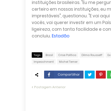
instituições brasileiras. "Eu me per
certeiro em nossas instituições, eu m
imprestáveis", questionou. "E vai a
vocês, vai querer investir em um Pa
ligeireza, com tanta facilidade e com
concluiu.
Estadão
Tags
Brasil
Crise Política
Dilma Rousseff
Ex
Impeachment
Michel Temer
Compartilhar
Postagem Anterior