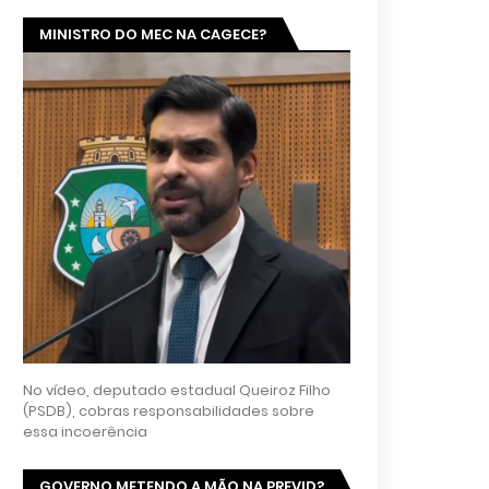
MINISTRO DO MEC NA CAGECE?
No vídeo, deputado estadual Queiroz Filho
(PSDB), cobras responsabilidades sobre
essa incoerência
GOVERNO METENDO A MÃO NA PREVID?