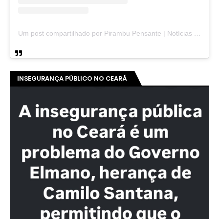
Um post compartilhado por Pirambu Pensante | Notícias & Entretenimento (@pirambupensante)
INSEGURANÇA PÚBLICO NO CEARÁ