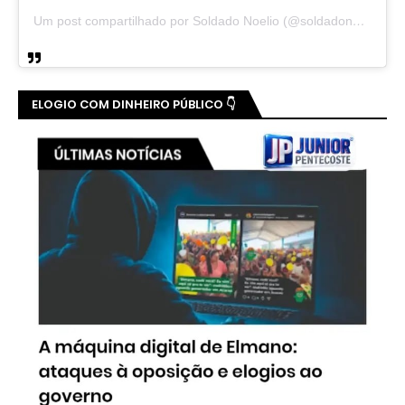
Um post compartilhado por Soldado Noelio (@soldadonoelio)
ELOGIO COM DINHEIRO PÚBLICO 👇