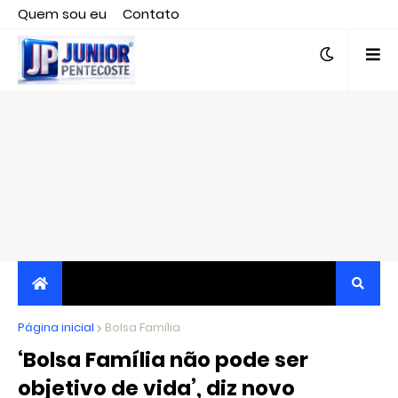
Quem sou eu
Contato
Editor responsável, jornalista Clovis Almeida.
Página inicial
JORNALISMO INDEPENDENTE, TRANSPARENTE E
Bolsa Família
‘Bolsa Família não pode ser
CRÍTICO
objetivo de vida’, diz novo