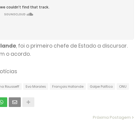
llande
, foi o primeiro chefe de Estado a discursar.
am o acordo.
tícias
ma Rousseff
Evo Morales
François Hollande
Golpe Político
ONU
Próxima Postagem