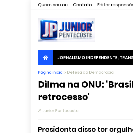
Quem sou eu
Contato
Editor responsáv
JORNALISMO INDEPENDENTE, TRANS
Página inicial
Defesa da Democracia
Dilma na ONU: 'Brasi
retrocesso'
Junior Pentecoste
Presidenta disse ter orgul