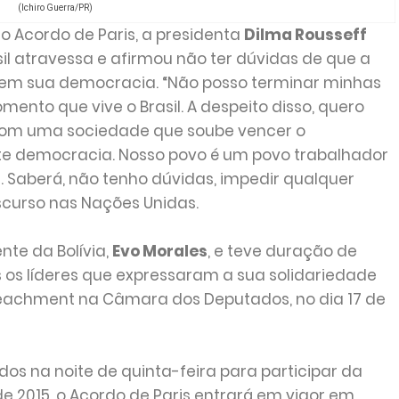
(Ichiro Guerra/PR)
o Acordo de Paris, a presidenta
Dilma Rousseff
sil atravessa e afirmou não ter dúvidas de que a
 em sua democracia. “Não posso terminar minhas
nto que vive o Brasil. A despeito disso, quero
s com uma sociedade que soube vencer o
nte democracia. Nosso povo é um povo trabalhador
 Saberá, não tenho dúvidas, impedir qualquer
discurso nas Nações Unidas.
nte da Bolívia,
Evo Morales
, e teve duração de
 os líderes que expressaram a sua solidariedade
eachment na Câmara dos Deputados, no dia 17 de
os na noite de quinta-feira para participar da
 2015, o Acordo de Paris entrará em vigor em