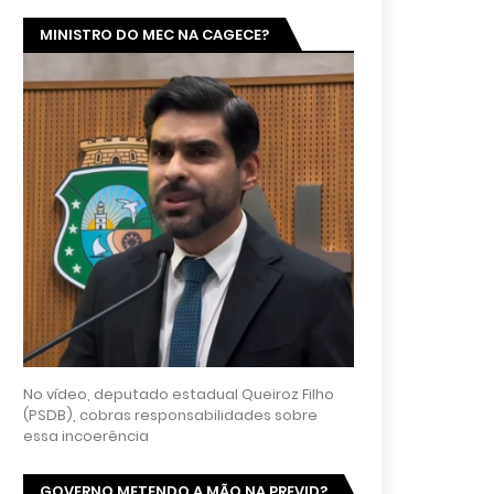
MINISTRO DO MEC NA CAGECE?
No vídeo, deputado estadual Queiroz Filho
(PSDB), cobras responsabilidades sobre
essa incoerência
GOVERNO METENDO A MÃO NA PREVID?