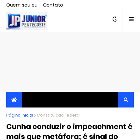
Quem sou eu
Contato
Editor responsável, jornalista Clovis Almeida.
Página inicial
JORNALISMO INDEPENDENTE, TRANSPARENTE E
Constituição Federal
Cunha conduzir o impeachment é
CRÍTICO
mais que metáfora; é sinal do