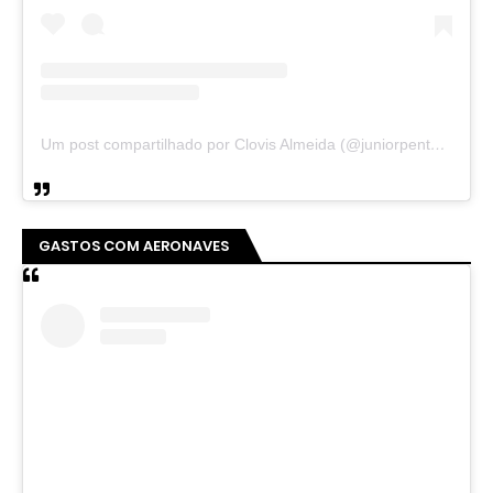
Um post compartilhado por Clovis Almeida (@juniorpentecoste01)
GASTOS COM AERONAVES