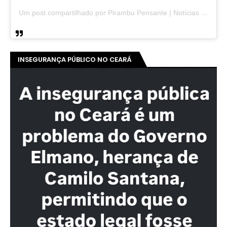
Um post compartilhado por Pirambu Pensante | Notícias & Entretenimento (@pirambupensante)
INSEGURANÇA PÚBLICO NO CEARÁ