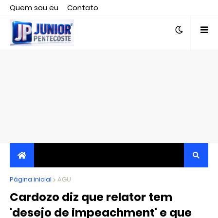
Quem sou eu
Contato
Editor responsável, jornalista Clovis Almeida.
Página inicial
JORNALISMO INDEPENDENTE, TRANSPARENTE E
AGU
Cardozo diz que relator tem
CRÍTICO
'desejo de impeachment' e que