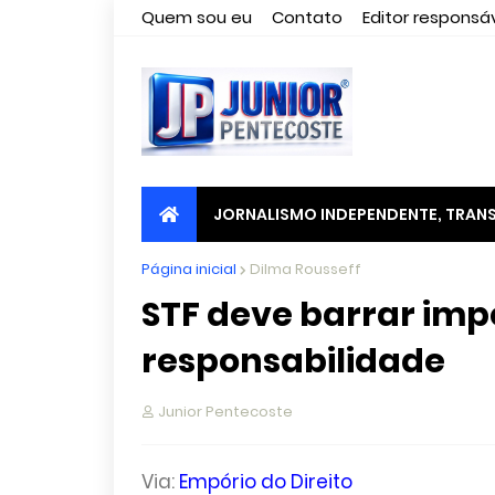
Quem sou eu
Contato
Editor responsáv
JORNALISMO INDEPENDENTE, TRANS
Página inicial
Dilma Rousseff
STF deve barrar im
responsabilidade
Junior Pentecoste
Via:
Empório do Direito