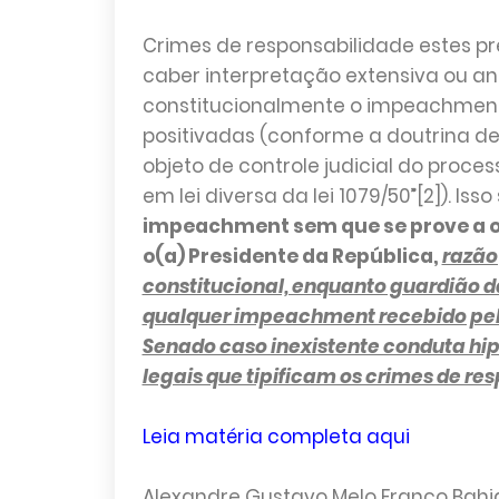
Crimes de responsabilidade estes prev
caber interpretação extensiva ou ana
constitucionalmente o impeachment 
positivadas (conforme a doutrina d
objeto de controle judicial do pro
em lei diversa da lei 1079/50”[2]). Isso
impeachment sem que se prove a o
o(a) Presidente da República,
razão
constitucional, enquanto guardião da
qualquer impeachment recebido pe
Senado caso inexistente conduta hi
legais que tipificam os crimes de re
Leia matéria completa aqui
Alexandre Gustavo Melo Franco Bahia