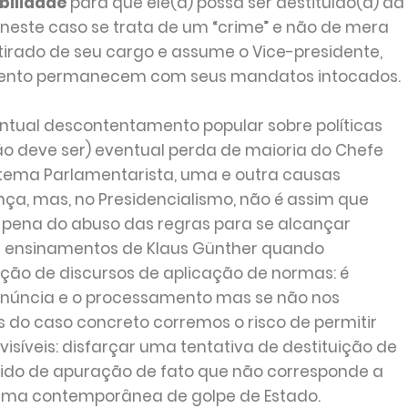
bilidade
para que ele(a) possa ser destituído(a) da
 neste caso se trata de um “crime” e não de mera
retirado de seu cargo e assume o Vice-presidente,
ento permanecem com seus mandatos intocados.
tual descontentamento popular sobre políticas
o deve ser) eventual perda de maioria do Chefe
stema Parlamentarista, uma e outra causas
ça, mas, no Presidencialismo, não é assim que
ob pena do abuso das regras para se alcançar
s ensinamentos de Klaus Günther quando
ção de discursos de aplicação de normas: é
enúncia e o processamento mas se não nos
 do caso concreto corremos o risco de permitir
visíveis: disfarçar uma tentativa de destituição de
ido de apuração de fato que não corresponde a
orma contemporânea de golpe de Estado.