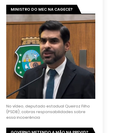
MINISTRO DO MEC NA CAGECE?
No vídeo, deputado estadual Queiroz Filho
(PSDB), cobras responsabilidades sobre
essa incoerência
GOVERNO METENDO A MÃO NA PREVID?