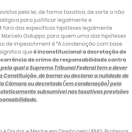
istos pela lei, de forma taxativa, de sorte a não
lógica para justificar legalmente e
fora das específicas hipóteses legalmente
e Marcelo Galuppo, para quem uma das hipóteses
cesso de impeachment é “A condenação com base
 significa que
é inconstitucional a decretação de
corrência de crime de responsabilidade contra
 pela qual o Supremo Tribunal Federal tem o dever
 Constituição, de barrar ou declarar a nulidade de
la Câmara ou decretado (em condenação) pelo
poteticamente subsumível nas taxativas previsões
sponsabilidade.
 é Doutor e Mestre em Direito pela UFMG, Professor