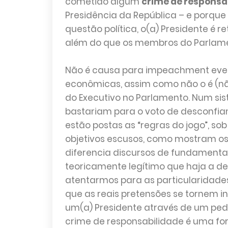
cometido algum
crime de responsa
Presidência da República – e porque
questão política, o(a) Presidente é 
além do que os membros do Parlam
Não é causa para impeachment even
econômicas, assim como não o é (nã
do Executivo no Parlamento. Num si
bastariam para o voto de desconfian
estão postas as “regras do jogo”, s
objetivos escusos, como mostram o
diferencia discursos de fundamenta
teoricamente legítimo que haja a d
atentarmos para as particularidades
que as reais pretensões se tornem in
um(a) Presidente através de um ped
crime de responsabilidade é uma f