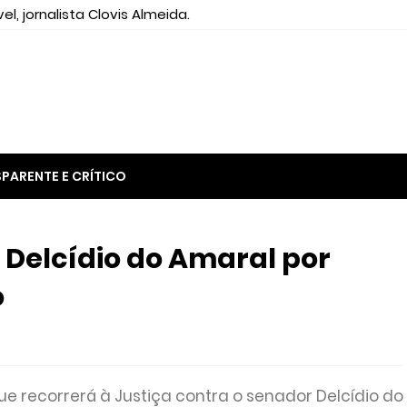
el, jornalista Clovis Almeida.
PARENTE E CRÍTICO
Delcídio do Amaral por
o
 recorrerá à Justiça contra o senador Delcídio do