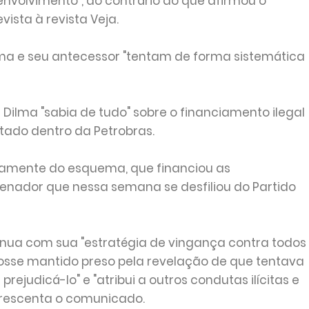
envolvimento", ao contrário do que afirmou o
ista à revista Veja.
lma e seu antecessor "tentam de forma sistemática
Dilma "sabia de tudo" sobre o financiamento ilegal
tado dentro da Petrobras.
etamente do esquema, que financiou as
 senador que nessa semana se desfiliou do Partido
inua com sua "estratégia de vingança contra todos
fosse mantido preso pela revelação de que tentava
rejudicá-lo" e "atribui a outros condutas ilícitas e
acrescenta o comunicado.