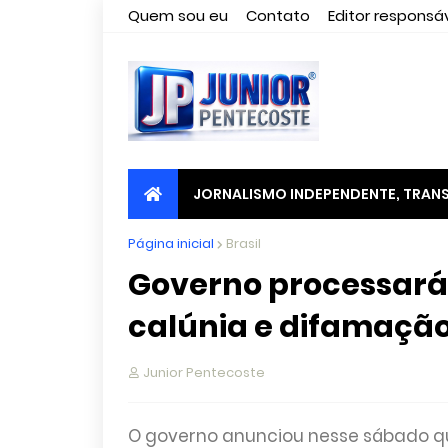
Quem sou eu
Contato
Editor responsáv
JORNALISMO INDEPENDENTE, TRANS
Página inicial
Brasil
Governo processará 
calúnia e difamaçã
Junior Pentecoste
O governo anunciou nesse sábado que