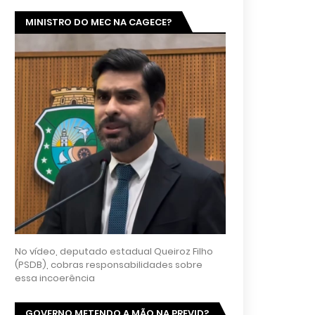
MINISTRO DO MEC NA CAGECE?
No vídeo, deputado estadual Queiroz Filho
(PSDB), cobras responsabilidades sobre
essa incoerência
GOVERNO METENDO A MÃO NA PREVID?