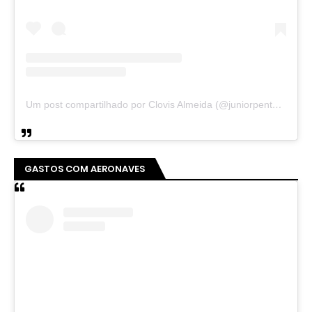
Um post compartilhado por Clovis Almeida (@juniorpentecoste01)
GASTOS COM AERONAVES