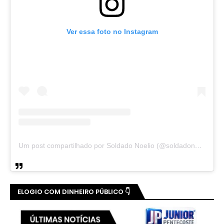
Ver essa foto no Instagram
Um post compartilhado por Soldado Noelio (@soldadonoelio)
ELOGIO COM DINHEIRO PÚBLICO 👇