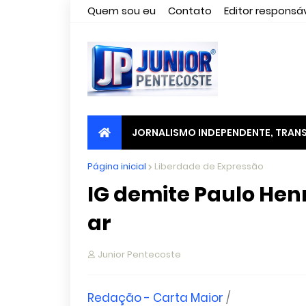
Quem sou eu
Contato
Editor responsáv
JORNALISMO INDEPENDENTE, TRANS
Página inicial
Liberdade de Expressão
IG demite Paulo Henr
ar
Junior Pentecoste
Redação - Carta Maior
/