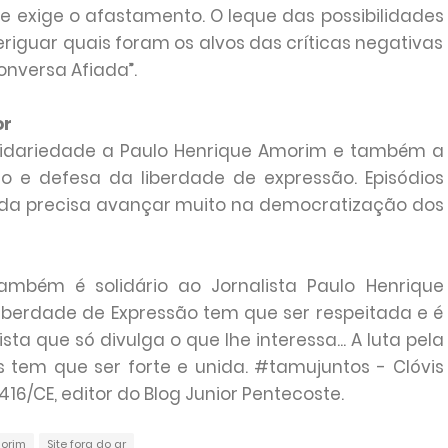
e exige o afastamento. O leque das possibilidades
riguar quais foram os alvos das críticas negativas
nversa Afiada”.
or
olidariedade a Paulo Henrique Amorim e também a
io e defesa da liberdade de expressão. Episódios
nda precisa avançar muito na democratização dos
 também é solidário ao Jornalista Paulo Henrique
iberdade de Expressão tem que ser respeitada e é
ta que só divulga o que lhe interessa... A luta pela
em que ser forte e unida. #tamujuntos - Clóvis
416/CE, editor do Blog Junior Pentecoste.
orim
Site fora do ar