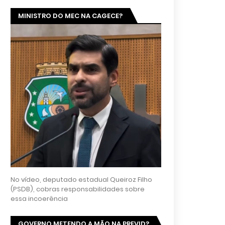
MINISTRO DO MEC NA CAGECE?
No vídeo, deputado estadual Queiroz Filho
(PSDB), cobras responsabilidades sobre
essa incoerência
GOVERNO METENDO A MÃO NA PREVID?